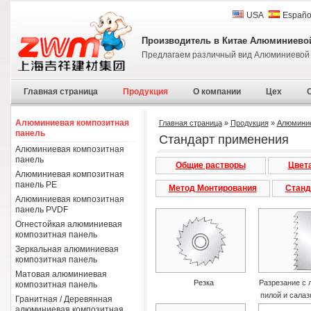
USA
Españo
Производитель в Китае Алюминиево
Предлагаем различный вид Алюминиевой 
Главная страница
Продукция
О компании
Цех
Алюминиевая композитная
Главная страница
»
Продукция
»
Алюминие
панель
Стандарт применения
Алюминиевая композитная
панель
Общие растворы
Цвет
Алюминиевая композитная
панель PE
Метод Монтирования
Станд
Алюминиевая композитная
панель PVDF
Огнестойкая алюминиевая
композитная панель
Зеркальная алюминиевая
композитная панель
Матовая алюминиевая
Резка
Разрезание с 
композитная панель
пилой и салаз
Гранитная / Деревянная
алюминиевая композитная