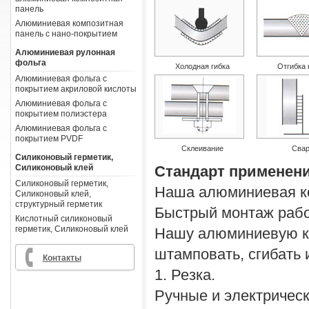
панель
Алюминиевая композитная
панель с нано-покрытием
Алюминиевая рулонная
фольга
Холодная гибка
Отгибка 
Алюминиевая фольга с
покрытием акриловой кислоты
Алюминиевая фольга с
покрытием полиэстера
Алюминиевая фольга с
покрытием PVDF
Склеивание
Свар
Силиконовый герметик,
Силиконовый клей
Стандарт применен
Силиконовый герметик,
Наша алюминиевая ко
Силиконовый клей,
структурный герметик
Быстрый монтаж рабо
Кислотный силиконовый
герметик, Силиконовый клей
Нашу алюминиевую ко
штамповать, сгибать 
Контакты
1. Резка.
Ручные и электрическ